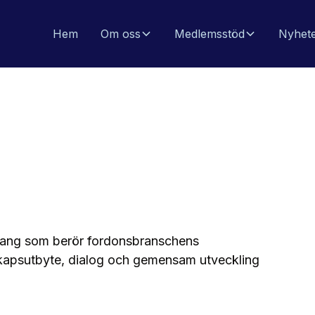
Hem
Om oss
Medlemsstöd
Nyhet
mang som berör fordonsbranschens
nskapsutbyte, dialog och gemensam utveckling