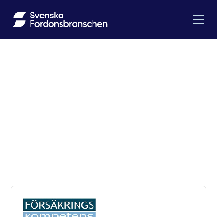
Medlemsförmåner
Som medlem i Svenska Fordonsbranschen får du
tillgång till utvalda samarbeten och förmåner som är
framtagna för att stödja verksamheter inom den
oberoende eftermarknaden och bidra till bättre
villkor i företagandet.