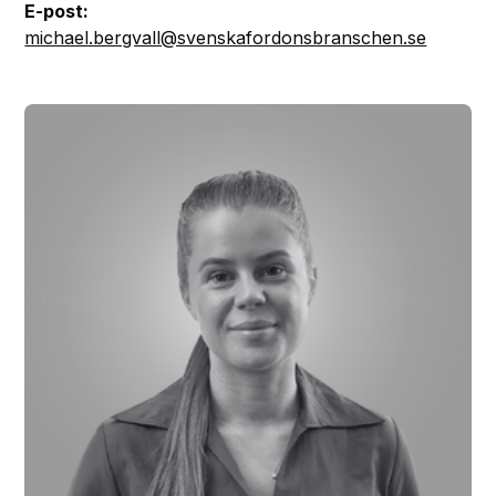
E-post:
michael.bergvall@svenskafordonsbranschen.se