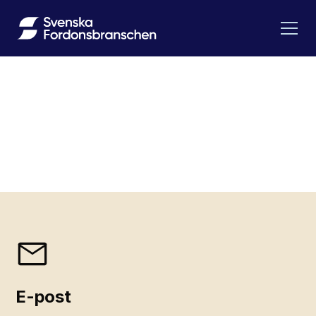
Kontakta oss
Har du frågor om medlemskap, juridik eller
påverkansarbete? Hör av dig – vi svarar snabbt och
hjälper dig vidare.
E-post