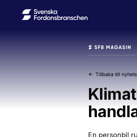
Tillbaka till nyhet
Klimat
handl
En personbil ru