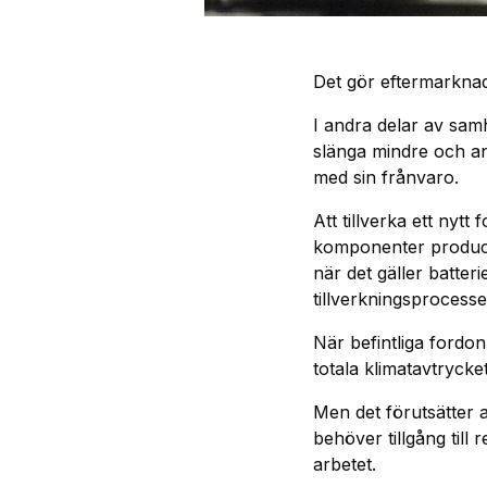
Det gör eftermarknade
I andra delar av samhä
slänga mindre och an
med sin frånvaro.
Att tillverka ett nyt
komponenter producer
när det gäller batte
tillverkningsprocesse
När befintliga fordo
totala klimatavtrycket
Men det förutsätter a
behöver tillgång till
arbetet.