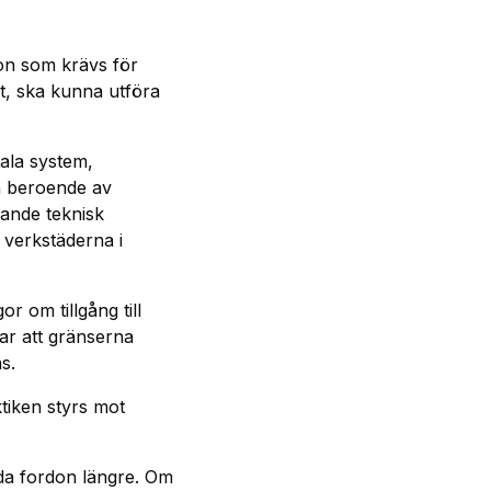
ion som krävs för
et, ska kunna utföra
tala system,
a beroende av
rande teknisk
 verkstäderna i
or om tillgång till
sar att gränserna
s.
ktiken styrs mot
nda fordon längre. Om