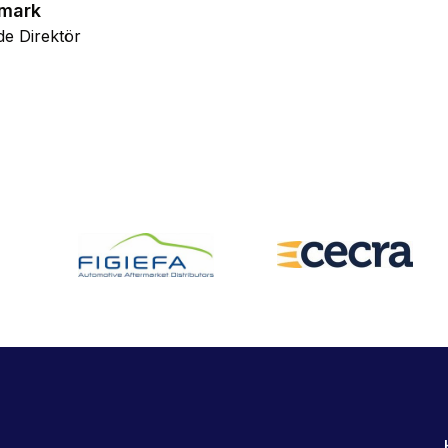
gmark
de Direktör