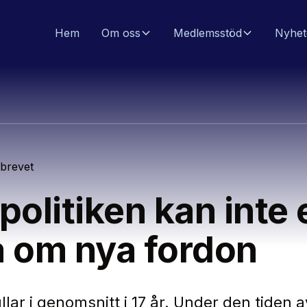
Hem
Om oss
Medlemsstöd
Nyhet
sbrevet
politiken kan inte
a om nya fordon
llar i genomsnitt i 17 år. Under den tiden 