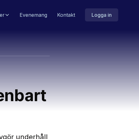
er
Evenemang
Kontakt
Logga in
 enbart
avgör underhåll