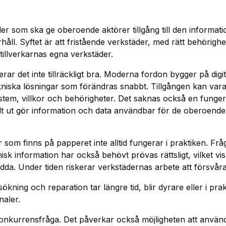
ler som ska ge oberoende aktörer tillgång till den informat
åll. Syftet är att fristående verkstäder, med rätt behörigh
llverkarnas egna verkstäder.
rar det inte tillräckligt bra. Moderna fordon bygger på digi
niska lösningar som förändras snabbt. Tillgången kan var
ystem, villkor och behörigheter. Det saknas också en funge
llt ut gör information och data användbar för de oberoende
r som finns på papperet inte alltid fungerar i praktiken. Fråg
sk information har också behövt prövas rättsligt, vilket vi
dda. Under tiden riskerar verkstädernas arbete att försvåra
lsökning och reparation tar längre tid, blir dyrare eller i pra
naler.
konkurrensfråga. Det påverkar också möjligheten att anvä