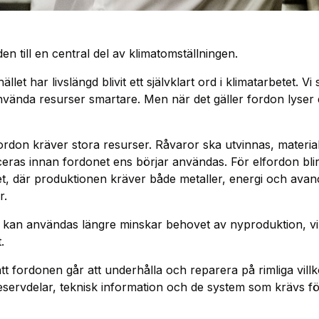
n till en central del av klimatomställningen.
llet har livslängd blivit ett självklart ord i klimatarbetet. V
vända resurser smartare. Men när det gäller fordon lyser d
t fordon kräver stora resurser. Råvaror ska utvinnas, materi
as innan fordonet ens börjar användas. För elfordon blir de
riet, där produktionen kräver både metaller, energi och ava
r.
n kan användas längre minskar behovet av nyproduktion, vi
.
tt fordonen går att underhålla och reparera på rimliga villk
 reservdelar, teknisk information och de system som krävs f