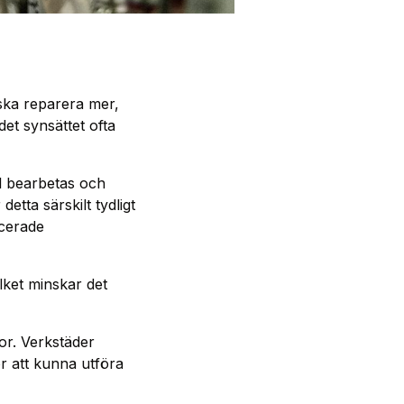
i ska reparera mer,
et synsättet ofta
al bearbetas och
tta särskilt tydligt
ncerade
lket minskar det
or. Verkstäder
ör att kunna utföra